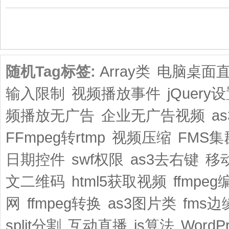
共1页/2条
随机Tag标签:
Array类
电脑桌面
输入限制
视频播放事件
jQuer
频播放无广告
企业无广告视频
a
FFmpeg转rtmp
视频压缩
FMS集
日期控件
swf权限
as3去右键
移动
文二维码
html5获取视频
ffmpeg
网
ffmpeg转换
as3图片类
fms
split分割
互动直播
js算法
Word