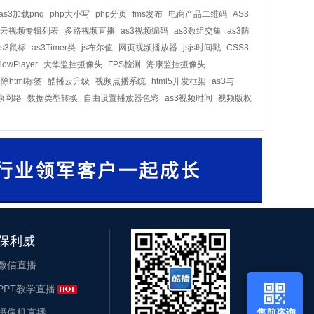
as3加载png
php大小写
php分页
fms发布
电商产品二维码
AS3
云视频专辑列表
多路视频直播
as3视频编码
as3数组交集
as3防
as3鼠标
as3Timer类
js布尔值
网页视频播放器
jsjs时间戳
CSS3
owPlayer
大华监控摄像头
FPS检测
海康监控摄像头
除html标签
酷播云升级
视频点播系统
html5开发框架
as3与
康网络
数据类型转换
自由设置播放器色彩
as3视频时间
视频版权
保利威
微信直播
PPT教学直播
摄像机直播
售前咨询