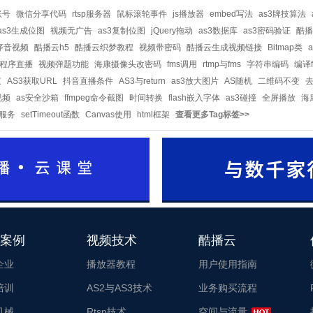
账号
微信分享代码
rtsp服务器
鼠标滚轮事件
js播放器
embed写法
as3牌技算法
as3生成位图
视频无广告
as3复制位图
jQuery拖动
as3数据库
as3密码验证
酷播
序音视频
酷播云h5
酷播云织梦教程
视频带密码
酷播云生成视频链接
Bitmap类
程序直播
视频弹题功能
海康摄像头改密码
fms调用
rtmp与fms
字符串编码
编译fl
束
AS3获取URL
抖音直播条件
AS3与return
as3放大图片
AS随机
二维码不变
去
视频
as安全沙箱
ffmpeg命令截图
时间转换
flash嵌入字体
as3碰撞
全屏播放
海
服务
setTimeout函数
Canvas使用
html框架
查看更多Tag标签>>
案例
视频技术
酷播云
企业
播放器教程
用户使用指南
培训
AS2与AS3技术
业务购买流程
机械
Rtsp技术
空间与流量