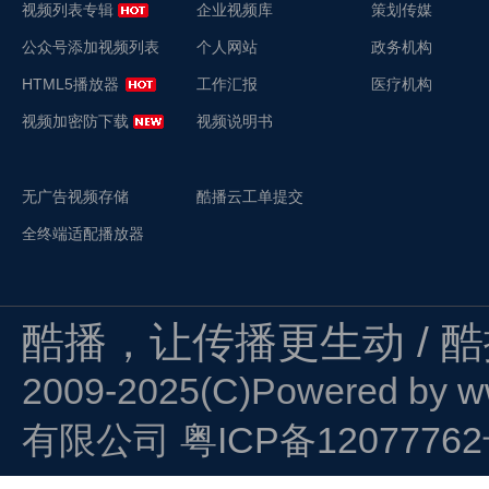
视频列表专辑
企业视频库
策划传媒
公众号添加视频列表
个人网站
政务机构
HTML5播放器
工作汇报
医疗机构
视频加密防下载
视频说明书
无广告视频存储
酷播云工单提交
全终端适配播放器
酷播，让传播更生动 / 
2009-2025(C)Powered by
w
有限公司
粤ICP备1207776