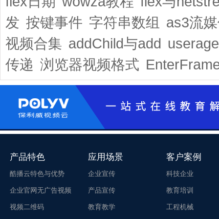
flex日期
wowza教程
flex与netstr
发
按键事件
字符串数组
as3流
视频合集
addChild与add
userag
传递
浏览器视频格式
EnterFra
产品特色
应用场景
客户案例
酷播云特色与优势
企业宣传
科技企业
企业官网无广告视频
产品宣传
教育培训
视频二维码
教育教学
工程机械