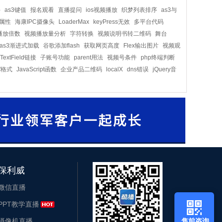
件
as3键值
报名观看
直播提问
ios视频播放
织梦列表排序
as3与
ex属性
海康IPC摄像头
LoaderMax
keyPress无效
多平台代码
播放倍数
视频播放量分析
字符转换
视频说明书转二维码
舞台
as3渐进式加载
谷歌添加flash
获取网页高度
Flex输出图片
视频观
TextField链接
子账号功能
parent用法
视频号条件
php终端判断
f格式
JavaScript函数
企业产品二维码
localX
dns错误
jQuery音
保利威
微信直播
PPT教学直播
摄像机直播
售前咨询