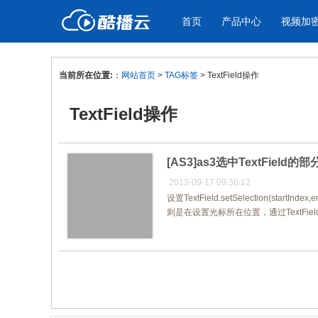
首页
产品中心
视频加
当前所在位置:
：
网站首页
>
TAG标签
> TextField操作
产品与新功能
应用场景
TextField操作
视频加密防下载防录屏
企业宣传
产
教学课程全终端视频加密
企业视频宣传，提升企业形象
通过
防下载/防盗录/防录屏/防篡改
色
[AS3]as3选中TextFie
2013-09-17 09:36:12
设置TextField.setSelection(sta
个人网站
工
则是在设置光标所在位置，通过TextField.
为个人网站、博客论坛，添加视频
工作
内容
年会
共1页/1条