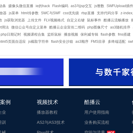
滚动条
摄像头微信直播
ie的hack
Flash编码
as3与jsp交互
js整数
SWFUpload插
放器
js菜单
html传参数
SWC与SWF
css优先级
rtsp直播
支持代码分享
z-ind
数
js获取浏览器
上传文件
FLV视频格式
自定义右键
鼠标事件
酷播云流畅播放
ort用法
微信公众号自定义菜单
酷播云企业宣传二维码
php图像尺寸
as3随机排序
php日期记时
视频课程合集
监听鼠标
播放视频
保利威专辑
flash参数
fms搭建
html5页面自适应
js截取字符串
flash安全沙箱
as3顺序
FMS目录
多终端适配
sw
案例
视频技术
酷播云
企业
播放器教程
用户使用指南
培训
AS2与AS3技术
业务购买流程
机械
Rtsp技术
空间与流量