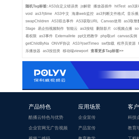
随机Tag标签:
AS3自定义错误类
js解密
播放器插件
hitTest
as3
void
as3与time
AS3中文
海康web监控
as3判断文件格式
音乐播
swapChildren
AS3双击事件
AS3获取URL
Canvas使用
as3取整
Stage
易企拍视频制作
智能云
as3按钮
删除影片
cc视频点播
s
看权限
as3事件
ExternalInte
ppt文档教学
php取url
canvas实例
getChildByNa
ONVIF协议
AS3与setTimeo
swf加载
程序员资源
乐播放器
as3按扭类
移动端viewport
查看更多Tag标签>>
产品特色
应用场景
客户
酷播云特色与优势
企业宣传
科技
企业官网无广告视频
产品宣传
教育
视频二维码
教育教学
工程