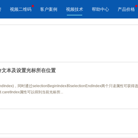
密
视频二维码
客户案例
视频技术
帮助中心
产品价格
酷播云 | 企业视频轻松上云
酷播云视频二维码
品宣传
教学网站
免费稳定无广告视频云服务
自动生成视频二维码
视频来展示产品新功能、新特
在线教育在线教学应用场景
帮助企业视频轻松上云
快速实现视频二维码宣传营销
ld的部分文本及设置光标所在位置
rtIndex,endIndex)，同时通过selectionBeginIndex和selectionEndIndex两
作汇报
体育培训
caretIndex属性可以得到当前光标所...
场景的工作汇报、年度总结、
体育运动、体育赛事教学培训
节目