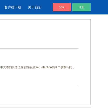
客户端下载
关于我们
登录
注册
酷播V4 | 免费视频播放器
企业视频库
帮助用户通过代码直接调用视频文
企业视频宣传，提升企业形象
件进放播放
个只读属性可获得选中文本的具体位置 如果设置setSelection的两个参数相同，
视频说明书
产品视频说明书，产品安装应用视
频说明书