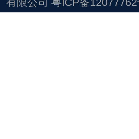
有限公司
粤ICP备1207776