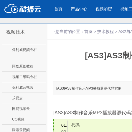
首页
产品中心
视频加密
视频
·您当前的位置：
首页
>
技术教程
>
AS2与
视频技术
产品与新功能
应用场景
保利威视频专栏
[AS3]AS
视频加密防下载防录屏
酷播云 | 
企业宣传
产品宣传
教学课程全终端视频加密
免费稳定无广
企业视频宣传，提升企业形象
通过视频来展示产
防下载/防盗录/防录屏/防篡改
帮助企业视频
色
阿酷原创教程
视频二维码专栏
个人网站
工作汇报
保利威云视频
[AS3]AS3制作音乐MP3播放器源代码实例
为个人网站、博客论坛，添加视频
工作场景的工作汇
乐视云
内容
年会节目
网易视频云
[AS3]AS3制作音乐MP3播放器源代
CC视频
代码 
腾讯云视频