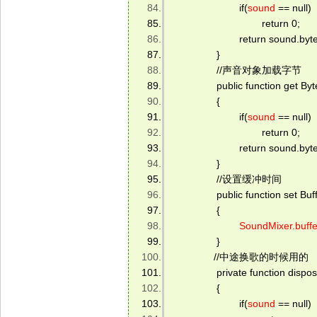
                        if(
sound
 == null) 
                                return 0; 
                        return sound.by
                } 
                //声音对象加载字节      
                public function get
                { 
                        if(
sound
 == null) 
                                return 0; 
                        return sound.b
                } 
                //设置缓冲时间         
                public function set
                { 
SoundMixer.buff
                } 
               //中途换歌的时候用的 
                private function dispo
                { 
                        if(
sound
 == null) 