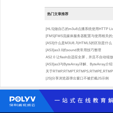
热门文章推荐
[HLS]做自己的m3u8点播系统使用HTTP Live 
术）
[FMS]FMS流媒体服务器配置与使用相关
[AS3]什么是M3U8,与HTML5的区别是什么
[AS3]as3.0的sound类常用技巧整理
AS2.0 让flash自适应全屏，并且不自动缩
[AS3]as3与ByteArray详解、ByteArray介
关于RTMP,RTMPT,RTMPS,RTMPE,RT
[JS]分享浏览器弹出窗口不被拦截JS示例