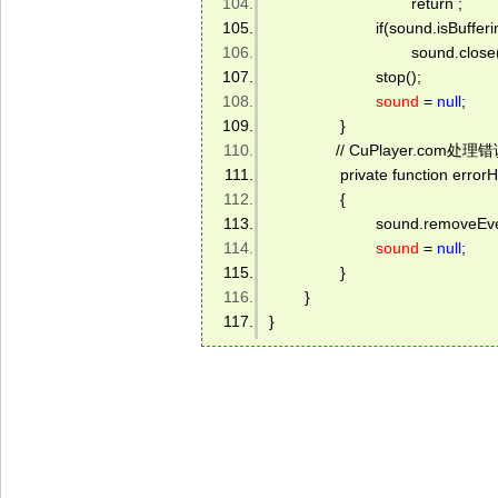
                                return ; 
                        if(sound.isBuffer
                                sound.close
                        stop();                 
sound
 = 
null
; 
                } 
               // CuPlayer.com处
                private function er
                { 
                        sound.rem
sound
 = 
null
; 
                }                 
        } 
} 