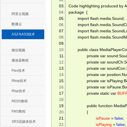
Code highlighting produced by A
package  { 
阿里云视频
        import flash.media.Sound; 
酷播云
        import flash.media.SoundC
        import flash.media.Sound
AS2与AS3技术
        import flash.media.SoundM
        public class MediaPlayerCo
微信视频
                private var sound:Sou
播放器教程
                private var soundC
                private var sound
Flex技术
                private var position:
                private var isPlaying
Rtmp技术
                private var isPause:B
Rtsp技术
                private static var 
BUF
RED5教程
                public function Medi
FMS教程
                { 
isPause
 = 
false
; 
SRS流媒体技术
isPlaying
 = 
false
; 