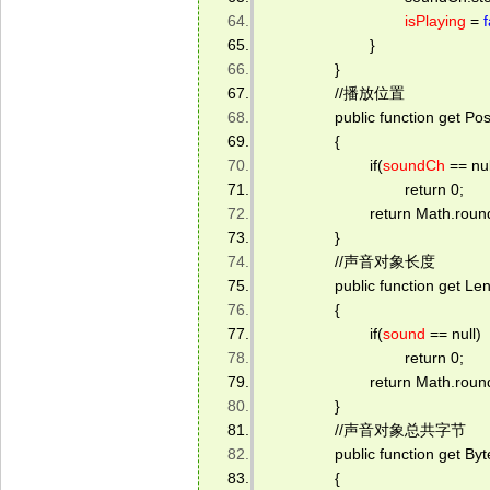
isPlaying
 = 
f
                        } 
                } 
                //播放位置         
                public function get 
                { 
                        if(
soundCh
 == nul
                                return 0;       
                        return Math.r
                } 
                //声音对象长度         
                public function get 
                { 
                        if(
sound
 == null) 
                                return 0; 
                        return Mat
                } 
                //声音对象总共字节      
                public function get 
                { 