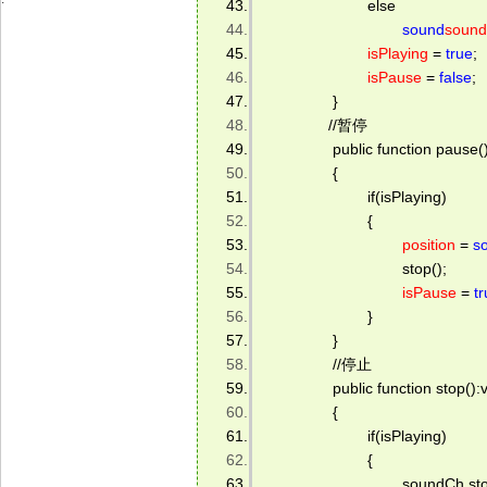
                        else 
sound
soun
isPlaying
 = 
true
; 
isPause
 = 
false
; 
                } 
               //暂停         
                public function pause(
                { 
                        if(isPlaying) 
                        {                         
position
 = 
s
                                stop();         
isPause
 = 
t
                        } 
                } 
                //停止         
                public function stop():
                { 
                        if(isPlaying) 
                        { 
                                soundCh.st