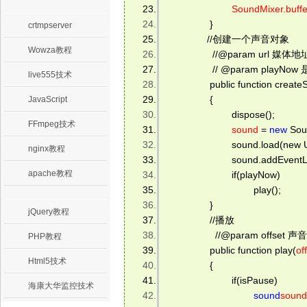
SoundMixer.buff
                } 
crtmpserver
               //创建一个声音对象 
Wowza教程
                 //@param url 媒体地
                 // @param p
live555技术
                public function creat
                {                         
JavaScript
                        dispose(); 
FFmpeg技术
sound
 = 
new
 Sou
                        sound.load(n
nginx教程
                        sound.addEv
apache教程
                        if(playNow) 
                                play();          
                } 
jQuery教程
                //播放 
                  //@param offset
PHP教程
                public function play(
of
Html5技术
                { 
                        if(isPause) 
海康大华监控技术
sound
soun
.