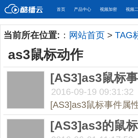
首页
产品中心
视频加密
视频
当前所在位置:
：
网站首页
>
TAG
产品与新功能
应用场景
as3鼠标动作
视频加密防下载防录屏
酷播云 | 
企业宣传
产品宣传
教学课程全终端视频加密
免费稳定无广
企业视频宣传，提升企业形象
通过视频来展示产
防下载/防盗录/防录屏/防篡改
帮助企业视频
色
[AS3]as3鼠
2016-09-19 09:31:32
个人网站
工作汇报
为个人网站、博客论坛，添加视频
工作场景的工作汇
[AS3]as3鼠标事件属
内容
年会节目
[AS3]as3的鼠