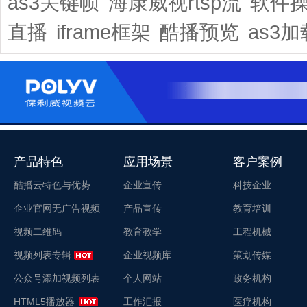
as3关键帧
海康威视rtsp流
软件
直播
iframe框架
酷播预览
as3加
产品特色
应用场景
客户案例
酷播云特色与优势
企业宣传
科技企业
企业官网无广告视频
产品宣传
教育培训
视频二维码
教育教学
工程机械
视频列表专辑
企业视频库
策划传媒
公众号添加视频列表
个人网站
政务机构
HTML5播放器
工作汇报
医疗机构