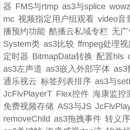
器
FMS与rtmp
as3与splice
wow
mc
视频指定用户组观看
video音
播预约功能
酷播云私域专栏
无广
System类
as3比较
ffmpeg处理
定时器
BitmapData转换
配置hls
as3左声道
as3嵌入外部字体
as
通乐视云
标签列表排序
as3与setI
JcFlvPlayerT
Flex控件
海康监控
免费视频存储
AS3与JS
JcFlvPla
removeChild
as3拖拽事件
转义