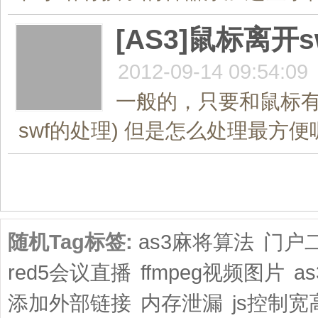
[AS3]鼠标离
2012-09-14 09:54:09
一般的，只要和鼠标有
swf的处理) 但是怎么处理最方便呢
共1页/7条
随机Tag标签:
as3麻将算法
门户
red5会议直播
ffmpeg视频图片
a
添加外部链接
内存泄漏
js控制宽