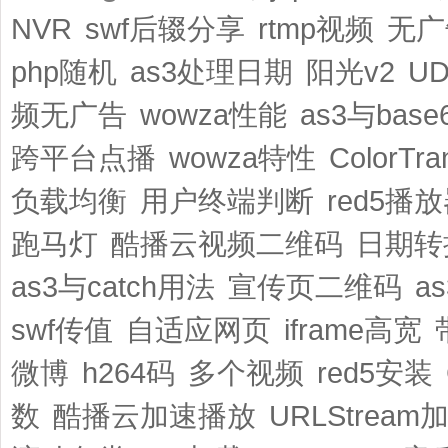
NVR
swf后辍分享
rtmp视频
无广
php随机
as3处理日期
阳光v2
U
频无广告
wowza性能
as3与bas
跨平台点播
wowza特性
ColorTra
负载均衡
用户终端判断
red5播
跑马灯
酷播云视频二维码
日期转
as3与catch用法
宣传页二维码
a
swf传值
自适应网页
iframe高宽
微博
h264码
多个视频
red5安装
数
酷播云加速播放
URLStream