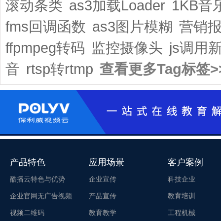
滚动条类
as3加载Loader
1KB音
fms回调函数
as3图片模糊
营销
ffpmpeg转码
监控摄像头
js调用
音
rtsp转rtmp
查看更多Tag标签>
产品特色
应用场景
客户案例
酷播云特色与优势
企业宣传
科技企业
企业官网无广告视频
产品宣传
教育培训
视频二维码
教育教学
工程机械