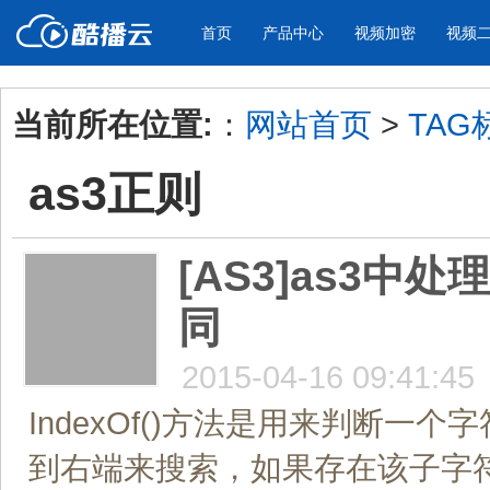
首页
产品中心
视频加密
视频
当前所在位置:
：
网站首页
>
TAG
产品与新功能
应用场景
as3正则
视频加密防下载防录屏
酷播云 | 
企业宣传
产品宣传
教学课程全终端视频加密
免费稳定无广
企业视频宣传，提升企业形象
通过视频来展示产
防下载/防盗录/防录屏/防篡改
帮助企业视频
色
[AS3]as3中处
同
个人网站
工作汇报
为个人网站、博客论坛，添加视频
工作场景的工作汇
内容
年会节目
2015-04-16 09:41:45
IndexOf()方法是用来判断
到右端来搜索，如果存在该子字符