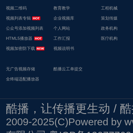
视频二维码
教育教学
工程机械
视频列表专辑
企业视频库
策划传媒
公众号添加视频列表
个人网站
政务机构
HTML5播放器
工作汇报
医疗机构
视频加密防下载
视频说明书
无广告视频存储
酷播云工单提交
全终端适配播放器
酷播，让传播更生动 / 
2009-2025(C)Powered by
w