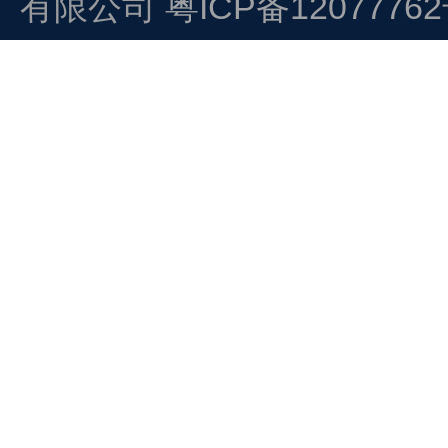
有限公司
粤ICP备1207776