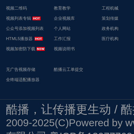
视频二维码
教育教学
工程机械
视频列表专辑
企业视频库
策划传媒
公众号添加视频列表
个人网站
政务机构
HTML5播放器
工作汇报
医疗机构
视频加密防下载
视频说明书
无广告视频存储
酷播云工单提交
全终端适配播放器
酷播，让传播更生动 / 
2009-2025(C)Powered by
w