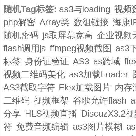
随机Tag标签:
as3与loading
视频
php解密
Array类
数组链接
海康I
随机密码
js取屏幕宽高
企业视频
flash调用js
ffmpeg视频截图
as3
标签
身份证验证
AS3
as跨域
fl
视频二维码美化
as3加载Loader
AS3截取字符
Flex加载图片
内存
二维码
视频框架
谷歌允许flash
a
分享
HLS视频直播
DiscuzX3.2
符
免费音频编辑
as3图片模糊
a