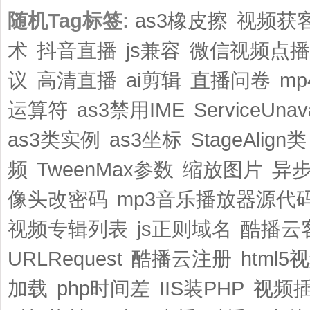
随机Tag标签:
as3橡皮擦
视频获
术
抖音直播
js兼容
微信视频点播
议
高清直播
ai剪辑
直播问卷
m
运算符
as3禁用IME
ServiceUnav
as3类实例
as3坐标
StageAlign类
频
TweenMax参数
缩放图片
异
像头改密码
mp3音乐播放器源代
视频专辑列表
js正则域名
酷播云
URLRequest
酷播云注册
html
加载
php时间差
IIS装PHP
视频