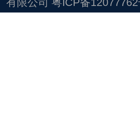
有限公司
粤ICP备1207776