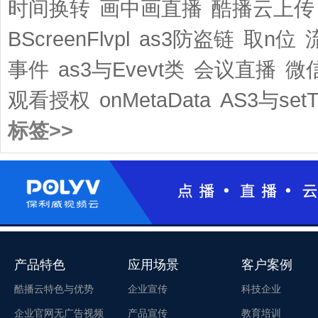
时间换转
画中画直播
酷播云上传
BScreenFlvpl
as3防盗链
取n位
事件
as3与Evevt类
会议直播
微
观看授权
onMetaData
AS3与setT
标签>>
产品特色
应用场景
客户案例
酷播云特色与优势
企业宣传
科技企业
企业官网无广告视频
产品宣传
教育培训