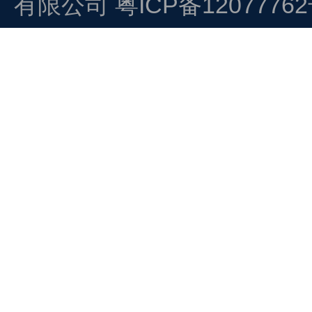
有限公司
粤ICP备1207776