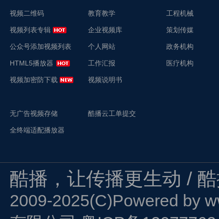
视频二维码
教育教学
工程机械
视频列表专辑
企业视频库
策划传媒
公众号添加视频列表
个人网站
政务机构
HTML5播放器
工作汇报
医疗机构
视频加密防下载
视频说明书
无广告视频存储
酷播云工单提交
全终端适配播放器
酷播，让传播更生动 / 
2009-2025(C)Powered by
w