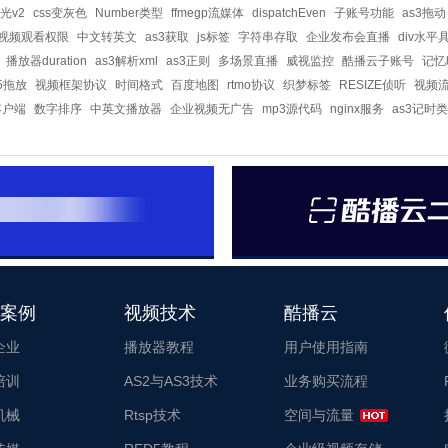
光v2
css变灰色
Number类型
ffmegp流媒体
dispatchEven
子账号功能
as3拖动
视频观看权限
中文转英文
as3获取
js标签
字符串存取
企业发布会直播
div水平
播放器duration
as3解析xml
as3正则
多场景直播
威视监控
酷播云子账号
记忆
l5拖放
视频框架协议
时间格式
百度地图
rtmo协议
织梦标签
RESIZE侦听
视频
客户端
数字排序
中英文播放器
企业视频无广告
mp3源代码
nginx服务
as3记时类
案例
视频技术
酷播云
企业
播放器教程
用户使用指南
培训
AS2与AS3技术
业务购买流程
机械
Rtsp技术
空间与流量