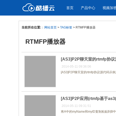
首页
产品中心
视频加
当前所在位置:
：
网站首页
>
TAG标签
> RTMFP播放器
产品与新功能
应用场景
RTMFP播放器
视频加密防下载防录屏
企业宣传
产
教学课程全终端视频加密
企业视频宣传，提升企业形象
通过
防下载/防盗录/防录屏/防篡改
色
[AS3]P2P聊天室的rtmfp
2014-05-11 09:36:06
[AS3]P2P聊天室的rtmfp协议源代码示例,P2
个人网站
工
为个人网站、博客论坛，添加视频
工作
内容
年会
[AS3]P2P应用(rtmfp基于
2014-05-11 09:31:51
将A中的myName和myID复制粘贴到B中