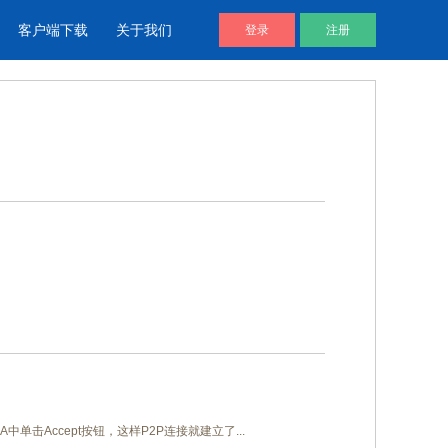
客户端下载
关于我们
登录
注册
酷播V4 | 免费视频播放器
企业视频库
帮助用户通过代码直接调用视频文
企业视频宣传，提升企业形象
件进放播放
视频说明书
产品视频说明书，产品安装应用视
频说明书
中单击Accept按钮，这样P2P连接就建立了...