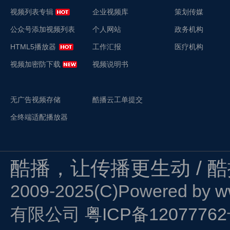
视频列表专辑
企业视频库
策划传媒
公众号添加视频列表
个人网站
政务机构
HTML5播放器
工作汇报
医疗机构
视频加密防下载
视频说明书
无广告视频存储
酷播云工单提交
全终端适配播放器
酷播，让传播更生动 / 
2009-2025(C)Powered by
w
有限公司
粤ICP备1207776