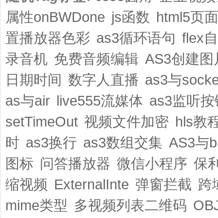
属性onBWDone
js函数
html5页
置播放器色彩
as3循环语句
fle
录音机
免费音频编辑
AS3创建图
日期时间
数字人直播
as3与socke
as与air
live555流媒体
as3监听按
setTimeOut
视频文件加密
hls教
时
as3换行
as3数组交集
AS3与b
图标
问答播放器
微信小程序
保
缩视频
ExternalInte
弹窗拦截
跨
mime类型
多视频列表二维码
OB