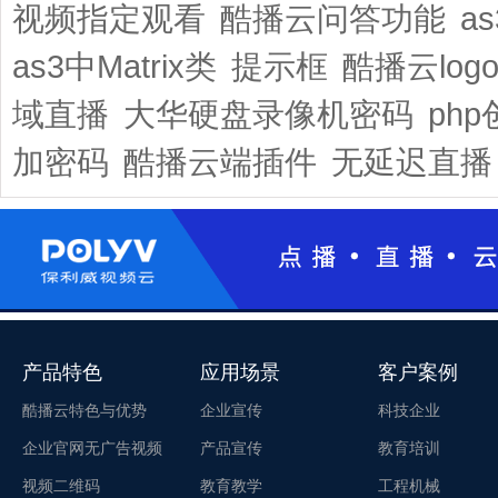
视频指定观看
酷播云问答功能
a
as3中Matrix类
提示框
酷播云log
域直播
大华硬盘录像机密码
ph
加密码
酷播云端插件
无延迟直播
产品特色
应用场景
客户案例
酷播云特色与优势
企业宣传
科技企业
企业官网无广告视频
产品宣传
教育培训
视频二维码
教育教学
工程机械