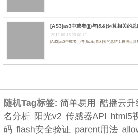
[AS3]as3中或者(||)与(&&)运算相关的
2012-09-15 20:00:12
[AS3]as3中或者(||)与(&&)运算相关的总结 1.
共1页/3条
随机Tag标签:
简单易用
酷播云升
名分析
阳光v2
传感器API
html
码
flash安全验证
parent用法
all