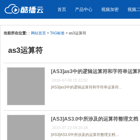
首页
产品中心
视频加密
视频
当前所在位置:
：
网站首页
>
TAG标签
> as3运算符
产品与新功能
应用场景
as3运算符
视频加密防下载防录屏
酷播云 | 
企业宣传
产品宣传
教学课程全终端视频加密
免费稳定无广
企业视频宣传，提升企业形象
通过视频来展示产
防下载/防盗录/防录屏/防篡改
帮助企业视频
色
[AS3]as3中的逻辑运算符和字符串运算
2016-07-06 15:23:52
[AS3]as3中的逻辑运算符和字符串运算符...
个人网站
工作汇报
为个人网站、博客论坛，添加视频
工作场景的工作汇
内容
年会节目
[AS3]AS3.0中所涉及的运算符整理文档
2015-07-22 09:20:28
[AS3]AS3.0中所涉及的运算符整理文档 ...