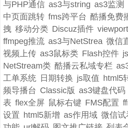
与PHP通信
as3与string
as3监测
中页面跳转
fms跨平台
酷播免费
拽
移动分类
Discuz插件
viewpo
ffmpeg推流
as3与NetStrea
微信
视频上传
as3鼠标类
Flash控件
NetStream类
酷播云私域专栏
a
工单系统
日期转换
js取值
html
频导播台
Classic版
as3键盘代码
表
flex全屏
鼠标右键
FMS配置
设置
html5新增
as作用域
微信试
功能
url解码
图文推广链接
列表