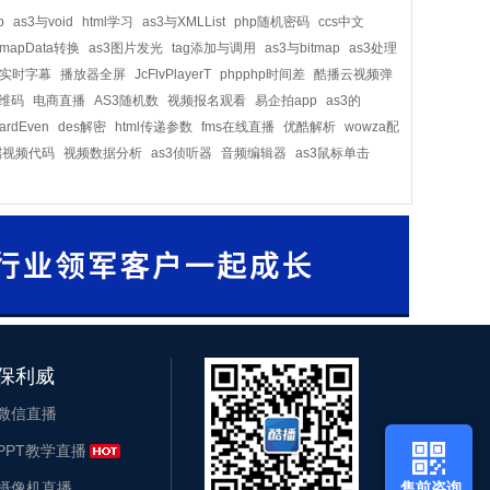
p
as3与void
html学习
as3与XMLList
php随机密码
ccs中文
tmapData转换
as3图片发光
tag添加与调用
as3与bitmap
as3处理
实时字幕
播放器全屏
JcFlvPlayerT
phpphp时间差
酷播云视频弹
维码
电商直播
AS3随机数
视频报名观看
易企拍app
as3的
ardEven
des解密
html传递参数
fms在线直播
优酷解析
wowza配
端视频代码
视频数据分析
as3侦听器
音频编辑器
as3鼠标单击
保利威
微信直播
PPT教学直播
摄像机直播
售前咨询