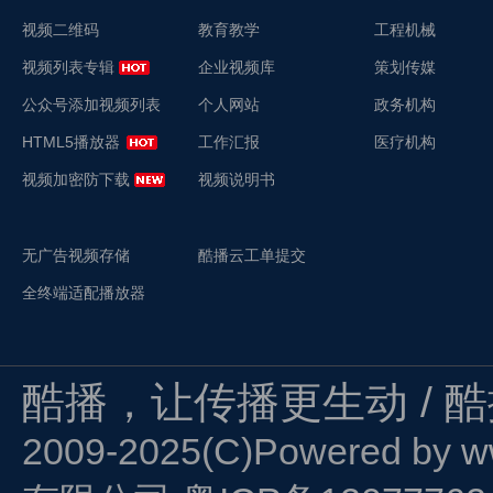
视频二维码
教育教学
工程机械
视频列表专辑
企业视频库
策划传媒
公众号添加视频列表
个人网站
政务机构
HTML5播放器
工作汇报
医疗机构
视频加密防下载
视频说明书
无广告视频存储
酷播云工单提交
全终端适配播放器
酷播，让传播更生动 / 
2009-2025(C)Powered by
w