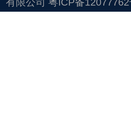
有限公司
粤ICP备1207776