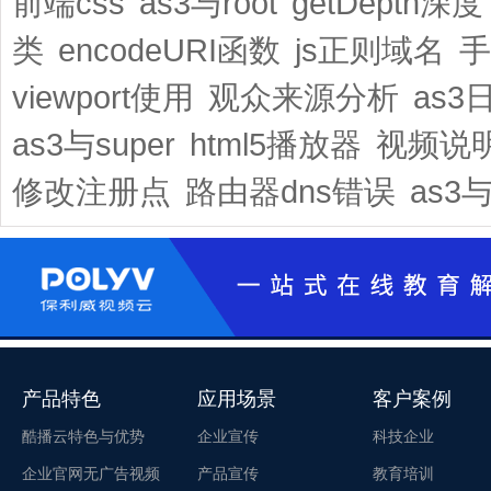
前端css
as3与root
getDepth深度
类
encodeURI函数
js正则域名
手
viewport使用
观众来源分析
as3
as3与super
html5播放器
视频说
修改注册点
路由器dns错误
as3与
产品特色
应用场景
客户案例
酷播云特色与优势
企业宣传
科技企业
企业官网无广告视频
产品宣传
教育培训