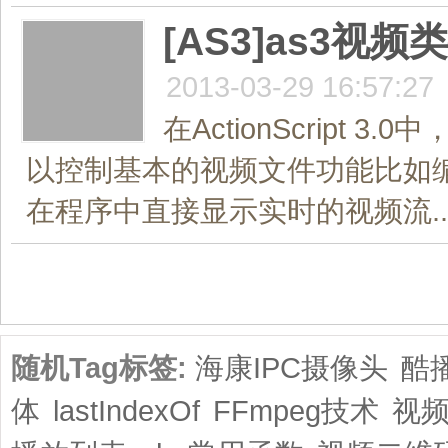
[AS3]as3
2013-03-29 16:57:27
在ActionScript 
以控制基本的视频文件功能比如编
在程序中直接显示实时的视频流..
共1页/2条
随机Tag标签:
海康IPC摄像头
酷
体
lastIndexOf
FFmpeg技术
视