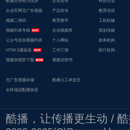
酷播云特色与优势
企业宣传
科技企业
企业官网无广告视频
产品宣传
教育培训
视频二维码
教育教学
工程机械
视频列表专辑
企业视频库
策划传媒
公众号添加视频列表
个人网站
政务机构
HTML5播放器
工作汇报
医疗机构
视频加密防下载
视频说明书
无广告视频存储
酷播云工单提交
全终端适配播放器
酷播，让传播更生动 / 