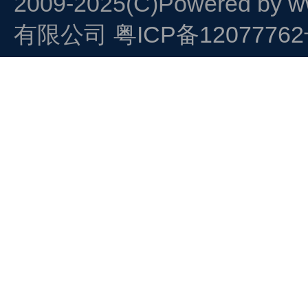
2009-2025(C)Powered by
w
有限公司
粤ICP备1207776