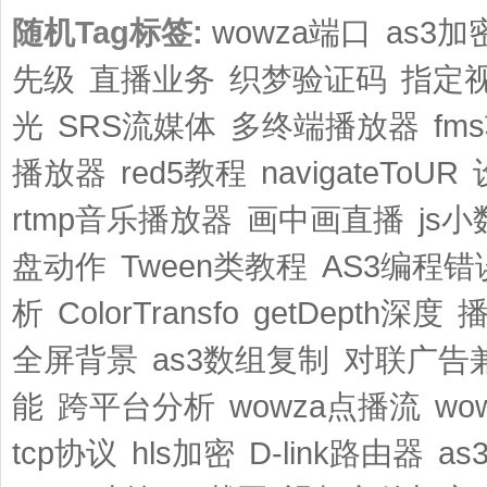
随机Tag标签:
wowza端口
as3加
先级
直播业务
织梦验证码
指定
光
SRS流媒体
多终端播放器
fm
播放器
red5教程
navigateToUR
rtmp音乐播放器
画中画直播
js
盘动作
Tween类教程
AS3编程错
析
ColorTransfo
getDepth深度
全屏背景
as3数组复制
对联广告
能
跨平台分析
wowza点播流
wo
tcp协议
hls加密
D-link路由器
as