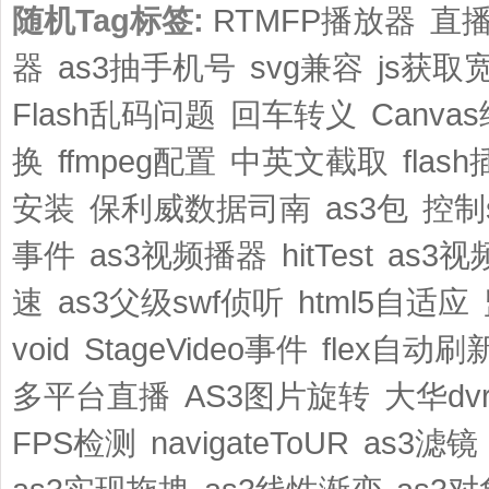
随机Tag标签:
RTMFP播放器
直
器
as3抽手机号
svg兼容
js获取
Flash乱码问题
回车转义
Canva
换
ffmpeg配置
中英文截取
flas
安装
保利威数据司南
as3包
控制
事件
as3视频播器
hitTest
as3
速
as3父级swf侦听
html5自适应
void
StageVideo事件
flex自动刷
多平台直播
AS3图片旋转
大华dv
FPS检测
navigateToUR
as3滤镜