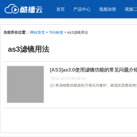
首页
产品中心
视频加密
视频
当前所在位置:
：
网站首页
>
TAG标签
> as3滤镜用法
产品与新功能
应用场景
as3滤镜用法
视频加密防下载防录屏
酷播云 | 
企业宣传
产品宣传
教学课程全终端视频加密
免费稳定无广
企业视频宣传，提升企业形象
通过视频来展示产
防下载/防盗录/防录屏/防篡改
帮助企业视频
色
[AS3]as3.0使用滤镜功能的常见问题介
2012-10-27 00:08:10
(1) 将滤镜数组赋值给可视化对象时，赋值的是数组拷贝
个人网站
工作汇报
为个人网站、博客论坛，添加视频
工作场景的工作汇
内容
年会节目
共1页/1条