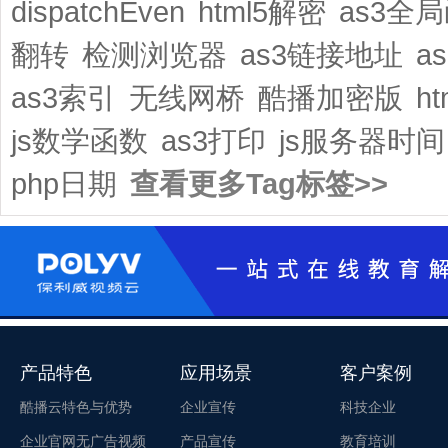
dispatchEven
html5解密
as3全
翻转
检测浏览器
as3链接地址
as
as3索引
无线网桥
酷播加密版
h
js数学函数
as3打印
js服务器时间
php日期
查看更多Tag标签>>
产品特色
应用场景
客户案例
酷播云特色与优势
企业宣传
科技企业
企业官网无广告视频
产品宣传
教育培训