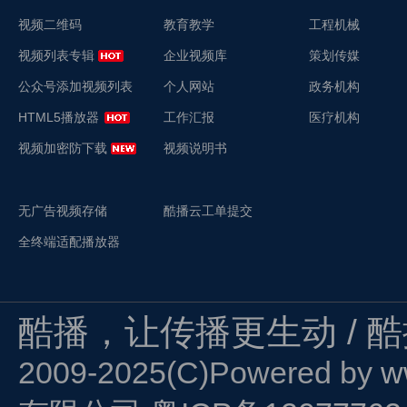
视频二维码
教育教学
工程机械
视频列表专辑
企业视频库
策划传媒
公众号添加视频列表
个人网站
政务机构
HTML5播放器
工作汇报
医疗机构
视频加密防下载
视频说明书
无广告视频存储
酷播云工单提交
全终端适配播放器
酷播，让传播更生动 / 
2009-2025(C)Powered by
w