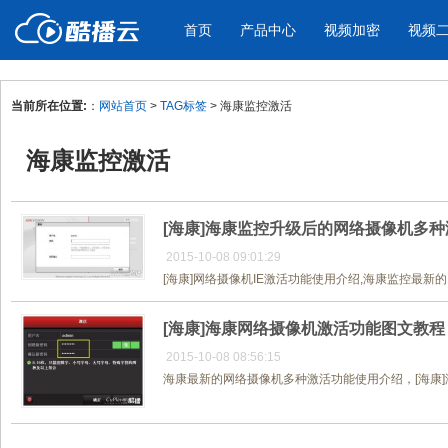
首页
产品中心
视频加密
视频
当前所在位置:
：
网站首页
>
TAG标签
> 海康监控激活
产品与新功能
应用场景
海康监控激活
视频加密防下载防录屏
酷播云 | 
企业宣传
产品宣传
教学课程全终端视频加密
免费稳定无广
企业视频宣传，提升企业形象
通过视频来展示产
防下载/防盗录/防录屏/防篡改
帮助企业视频
色
[海康]海康监控升级后的网络摄像机多
2015-10-08 09:01:29
[海康]网络摄像机IE激活功能使用介绍,海康监控最新的
个人网站
工作汇报
为个人网站、博客论坛，添加视频
工作场景的工作汇
[海康]海康网络摄像机激活功能图文教程
内容
年会节目
2015-10-08 08:56:15
海康最新的网络摄像机多种激活功能使用介绍，[海康]海