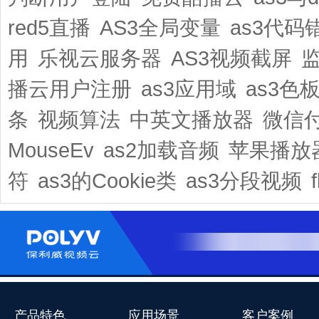
red5直播
AS3全局变量
as3代码
用
乐视云服务器
AS3视频截屏
播云用户注册
as3应用域
as3色
条
视频算法
中英文播放器
微信
MouseEv
as2加载音频
苹果播放
符
as3的Cookie类
as3分段视频
产品特色
应用场景
客户案例