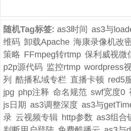
共1页/2条
随机Tag标签:
as3时间
as3与loade
维码
卸载Apache
海康录像机改
策略
FFmpeg转rtmp
保利威视微
p2p源代码
监控rtmp
wordpres
列
酷播私域专栏
直播卡顿
red
jpg
php注释
命名规范
swf宽度0
js日期
as3调整深度
as3与getTim
录
云视频专辑
http参数
as3组合
判断用户登陆
免费酷播云
as3与d