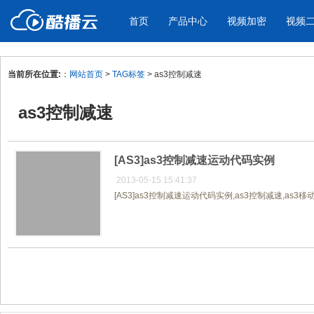
首页
产品中心
视频加密
视频
当前所在位置:
：
网站首页
>
TAG标签
> as3控制减速
产品与新功能
应用场景
as3控制减速
视频加密防下载防录屏
酷播云 | 
企业宣传
产品宣传
教学课程全终端视频加密
免费稳定无广
企业视频宣传，提升企业形象
通过视频来展示产
防下载/防盗录/防录屏/防篡改
帮助企业视频
色
[AS3]as3控制减速运动代码实例
2013-05-15 15:41:37
[AS3]as3控制减速运动代码实例,as3控制减速,as3移动,a
个人网站
工作汇报
为个人网站、博客论坛，添加视频
工作场景的工作汇
内容
年会节目
共1页/1条