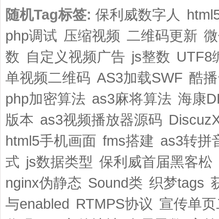
随机Tag标签:
保利威数字人
htm
php调试
压缩视频
二维码更新
微
数
自定义视频广告
js整数
UTF
单视频二维码
AS3加载SWF
酷播
php加密算法
as3麻将算法
海康D
版本
as3视频播放器源码
Discuz
html5手机画面
fms搭建
as3转拼
式
js数据类型
保利威首届黑客松
nginx伪静态
Sound类
织梦tags
与enabled
RTMPS协议
宣传单页