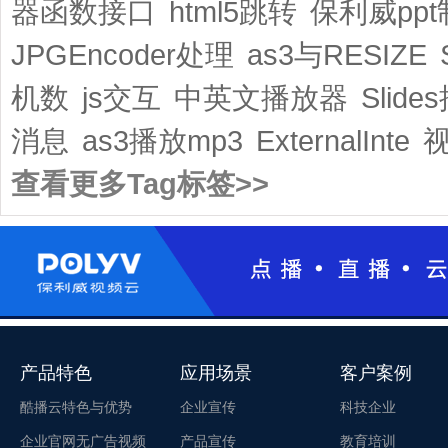
器函数接口
html5跳转
保利威pp
JPGEncoder处理
as3与RESIZE
机数
js交互
中英文播放器
Slide
消息
as3播放mp3
ExternalInte
查看更多Tag标签>>
产品特色
应用场景
客户案例
酷播云特色与优势
企业宣传
科技企业
企业官网无广告视频
产品宣传
教育培训