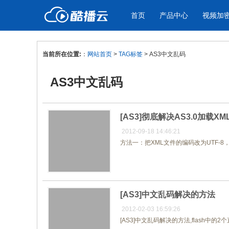
首页
产品中心
视频加
当前所在位置:
：
网站首页
>
TAG标签
> AS3中文乱码
产品与新功能
应用场景
AS3中文乱码
视频加密防下载防录屏
企业宣传
产
教学课程全终端视频加密
企业视频宣传，提升企业形象
通过
防下载/防盗录/防录屏/防篡改
色
[AS3]彻底解决AS3.0加载X
2012-09-18 14:46:21
方法一：把XML文件的编码改为UTF-8，这是
个人网站
工
为个人网站、博客论坛，添加视频
工作
内容
年会
[AS3]中文乱码解决的方法
2012-02-03 16:59:26
[AS3]中文乱码解决的方法,flash中的2个直