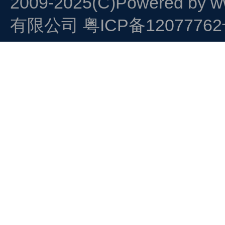
2009-2025(C)Powered by
w
有限公司
粤ICP备1207776