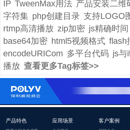
IP
TweenMax用法
产品安装二维
字符集
php创建目录
支持LOGO
rtmp高清播放
zip加密
js精确时间
base64加密
html5视频格式
flas
encodeURICom
多平台代码
js与i
播放
查看更多Tag标签>>
产品特色
应用场景
客户案例