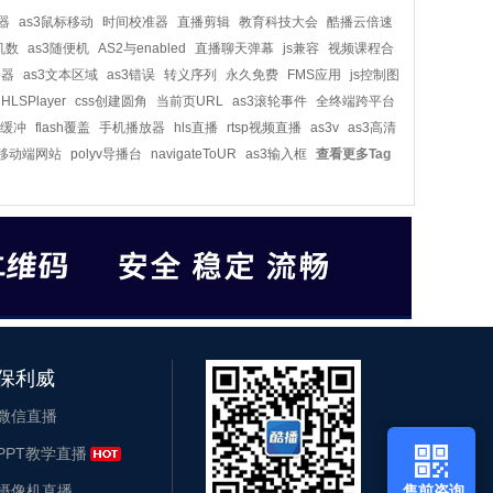
择器
as3鼠标移动
时间校准器
直播剪辑
教育科技大会
酷播云倍速
机数
as3随便机
AS2与enabled
直播聊天弹幕
js兼容
视频课程合
务器
as3文本区域
as3错误
转义序列
永久免费
FMS应用
js控制图
HLSPlayer
css创建圆角
当前页URL
as3滚轮事件
全终端跨平台
频缓冲
flash覆盖
手机播放器
hls直播
rtsp视频直播
as3v
as3高清
移动端网站
polyv导播台
navigateToUR
as3输入框
查看更多Tag
保利威
微信直播
PPT教学直播
摄像机直播
售前咨询