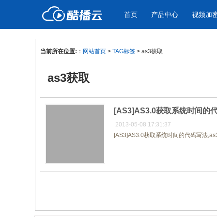
首页
产品中心
视频加
当前所在位置:
：
网站首页
>
TAG标签
> as3获取
产品与新功能
应用场景
as3获取
视频加密防下载防录屏
企业宣传
产
教学课程全终端视频加密
企业视频宣传，提升企业形象
通过
防下载/防盗录/防录屏/防篡改
色
[AS3]AS3.0获取系统时间的
2013-05-08 17:31:37
[AS3]AS3.0获取系统时间的代码写法,as3
个人网站
工
为个人网站、博客论坛，添加视频
工作
内容
年会
共1页/1条