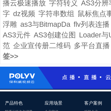
播云极速播放
字符转义
AS3分
字
dz视频
字符串数组
鼠标焦点
浮雕
as3与BitmapDa
flv列表连播
AS3元件
AS3创建位图
Loader与
范
企业宣传册二维码
多平台直播
签>>
产品特色
应用场景
客户案例