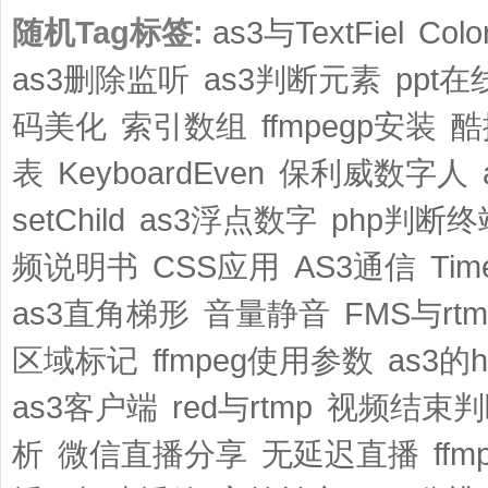
随机Tag标签:
as3与TextFiel
Colo
as3删除监听
as3判断元素
ppt
码美化
索引数组
ffmpegp安装
酷
表
KeyboardEven
保利威数字人
setChild
as3浮点数字
php判断终
频说明书
CSS应用
AS3通信
Ti
as3直角梯形
音量静音
FMS与rtm
区域标记
ffmpeg使用参数
as3的h
as3客户端
red与rtmp
视频结束判
析
微信直播分享
无延迟直播
ff