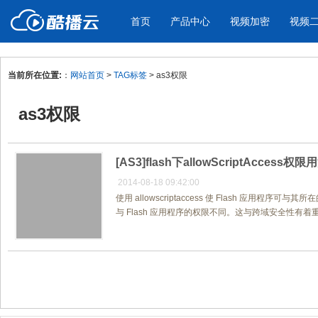
首页
产品中心
视频加密
视频
当前所在位置:
：
网站首页
>
TAG标签
> as3权限
产品与新功能
应用场景
as3权限
视频加密防下载防录屏
酷播云 | 
企业宣传
产品宣传
教学课程全终端视频加密
免费稳定无广
企业视频宣传，提升企业形象
通过视频来展示产
防下载/防盗录/防录屏/防篡改
帮助企业视频
色
[AS3]flash下allowScriptAccess权
2014-08-18 09:42:00
使用 allowscriptaccess 使 Flash 应用程序可
个人网站
工作汇报
与 Flash 应用程序的权限不同。这与跨域安全性有着重要
为个人网站、博客论坛，添加视频
工作场景的工作汇
内容
年会节目
共1页/1条