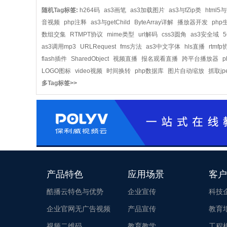
随机Tag标签:
h264码
as3画笔
as3加载图片
as3与fZip类
html
音视频
php注释
as3与getChild
ByteArray详解
播放器开发
ph
数组交集
RTMPT协议
mime类型
url解码
css3圆角
as3安全域
as3调用mp3
URLRequest
fms方法
as3中文字体
hls直播
rtmf
flash插件
SharedObject
视频直播
报名观看直播
跨平台播放器
LOGO图标
video视频
时间换转
php数据库
图片自动缩放
抓取jp
多Tag标签>>
产品特色
应用场景
客户
酷播云特色与优势
企业宣传
科技
企业官网无广告视频
产品宣传
教育
视频二维码
教育教学
工程