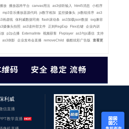
播放
播放器跨平台
canvas用法
as3侦听输入
html5消息
小程序
d
mp3音乐播放器源代码
js数字相加
监控摄像头
js数组排序
as3
s3画虚线
保利威数据司南
flash滚动条
as3加载json数据
svg兼容
as3摄像头拍照
as3读外部文件
正则RegExp
Flex右键
企业内训
播放
p2p点播
ExternalInte
视频获客
Flvplayer
as3与js通信
支持
as3倒影
企业发布会直播
removeChild
极酷炫彩广告版
查看更
保利威
微信直播
PPT教学直播
摄像机直播
售前咨询