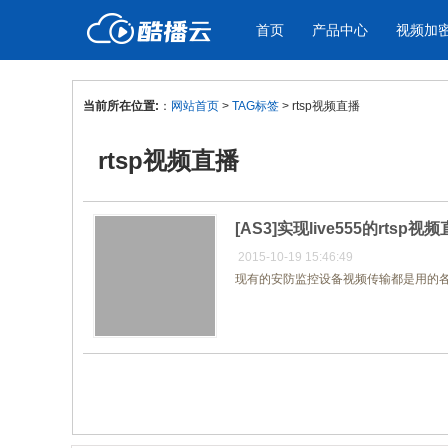
首页
产品中心
视频加
当前所在位置:
：
网站首页
>
TAG标签
> rtsp视频直播
产品与新功能
应用场景
rtsp视频直播
视频加密防下载防录屏
企业宣传
产
教学课程全终端视频加密
企业视频宣传，提升企业形象
通过
防下载/防盗录/防录屏/防篡改
色
[AS3]实现live555的rtsp视
2015-10-19 15:46:49
现有的安防监控设备视频传输都是用的各家私
个人网站
工
为个人网站、博客论坛，添加视频
工作
内容
年会
共1页/1条