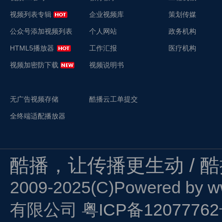
视频列表专辑
企业视频库
策划传媒
公众号添加视频列表
个人网站
政务机构
HTML5播放器
工作汇报
医疗机构
视频加密防下载
视频说明书
无广告视频存储
酷播云工单提交
全终端适配播放器
酷播，让传播更生动 / 
2009-2025(C)Powered by
w
有限公司
粤ICP备1207776