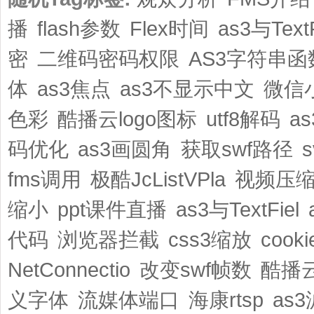
播
flash参数
Flex时间
as3与TextF
密
二维码密码权限
AS3字符串函
体
as3焦点
as3不显示中文
微信
色彩
酷播云logo图标
utf8解码
a
码优化
as3画圆角
获取swf路径
fms调用
极酷JcListVPla
视频压
缩小
ppt课件直播
as3与TextFiel
代码
浏览器拦截
css3缩放
cook
NetConnectio
改变swf帧数
酷播
义字体
流媒体端口
海康rtsp
as