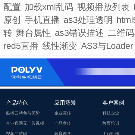
配置
加载xml乱码
视频播放列表
原创
手机直播
as3处理透明
htm
转
舞台属性
as3错误描述
二维码
red5直播
线性渐变
AS3与Loader
产品特色
应用场景
客户案例
酷播云特色与优势
企业宣传
科技企业
企业官网无广告视频
产品宣传
教育培训
视频二维码
教育教学
工程机械