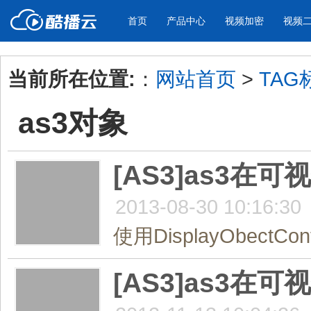
首页
产品中心
视频加密
视频
当前所在位置:
：
网站首页
>
TAG
产品与新功能
应用场景
as3对象
视频加密防下载防录屏
酷播云 | 
企业宣传
产品宣传
教学课程全终端视频加密
免费稳定无广
企业视频宣传，提升企业形象
通过视频来展示产
防下载/防盗录/防录屏/防篡改
帮助企业视频
色
[AS3]as3
2013-08-30 10:16:30
个人网站
工作汇报
为个人网站、博客论坛，添加视频
工作场景的工作汇
使用DisplayObectCont
内容
年会节目
[AS3]as3