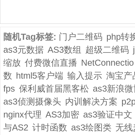
共1页/3条
随机Tag标签:
门户二维码
php转
as3元数据
AS3数组
超级二维码
缩放
付费微信直播
NetConnectio
数
html5客户端
输入提示
淘宝产
fps
保利威首届黑客松
as3新浪微
as3侦测摄像头
内训解决方案
p2
nginx代理
AS3加密
as3验证中文
与AS2
计时函数
as3绘图类
无线