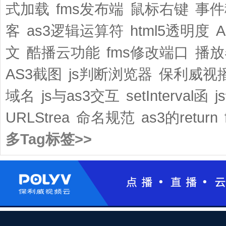
式加载
fms发布端
鼠标右键
事件
客
as3逻辑运算符
html5透明度
文
酷播云功能
fms修改端口
播放
AS3截图
js判断浏览器
保利威视
域名
js与as3交互
setInterval函
j
URLStrea
命名规范
as3的return
多Tag标签>>