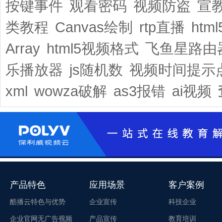
按键事件
观看密码
视频防盗
宣
类教程
Canvas绘制
rtp直播
htm
Array
html5视频格式
飞鱼星路由
乐播放器
js随机数
视频时间提示
xml
wowza破解
as3报错
ai视频
产品特色
应用场景
客户案例
酷播云特色与优势
企业宣传
科技企业
企业官网无广告视频
产品宣传
教育培训