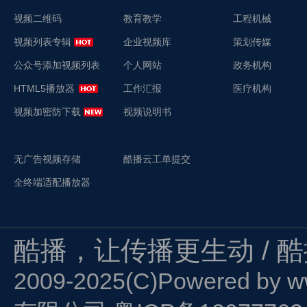
视频二维码
教育教学
工程机械
视频列表专辑
企业视频库
策划传媒
公众号添加视频列表
个人网站
政务机构
HTML5播放器
工作汇报
医疗机构
视频加密防下载
视频说明书
无广告视频存储
酷播云工单提交
全终端适配播放器
酷播，让传播更生动 / 
2009-2025(C)Powered by
w