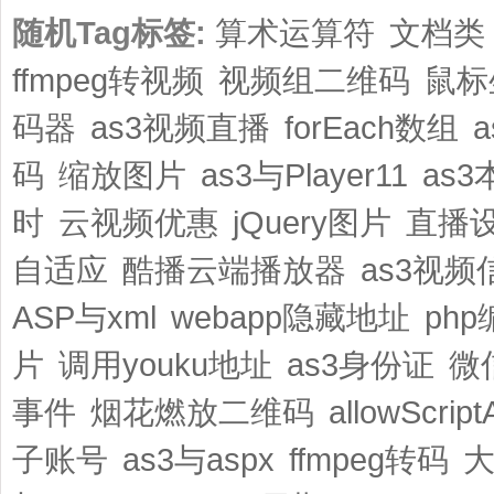
随机Tag标签:
算术运算符
文档类
ffmpeg转视频
视频组二维码
鼠标
码器
as3视频直播
forEach数组
码
缩放图片
as3与Player11
as
时
云视频优惠
jQuery图片
直播
自适应
酷播云端播放器
as3视频
ASP与xml
webapp隐藏地址
ph
片
调用youku地址
as3身份证
微
事件
烟花燃放二维码
allowScript
子账号
as3与aspx
ffmpeg转码