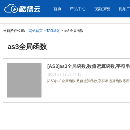
首页
产品中心
视频加密
视频
当前所在位置:
：
网站首页
>
TAG标签
> as3全局函数
产品与新功能
应用场景
as3全局函数
视频加密防下载防录屏
酷播云 | 
企业宣传
产品宣传
教学课程全终端视频加密
免费稳定无广
企业视频宣传，提升企业形象
通过视频来展示产
防下载/防盗录/防录屏/防篡改
帮助企业视频
色
[AS3]as3全局函数,数值运算函数,字
2014-08-18 09:44:11
[AS3]as3全局函数,数值运算函数,字符串运算函数等用法
个人网站
工作汇报
为个人网站、博客论坛，添加视频
工作场景的工作汇
内容
年会节目
共1页/1条