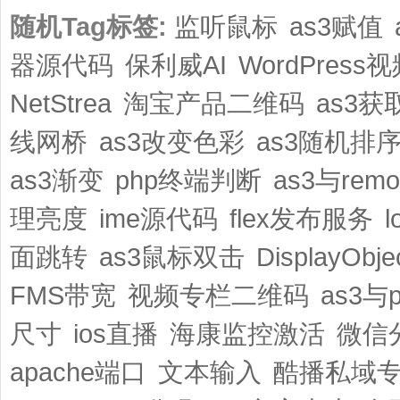
随机Tag标签:
监听鼠标
as3赋值
器源代码
保利威AI
WordPress
NetStrea
淘宝产品二维码
as3
线网桥
as3改变色彩
as3随机排
as3渐变
php终端判断
as3与remo
理亮度
ime源代码
flex发布服务
面跳转
as3鼠标双击
DisplayObje
FMS带宽
视频专栏二维码
as3与p
尺寸
ios直播
海康监控激活
微信
apache端口
文本输入
酷播私域