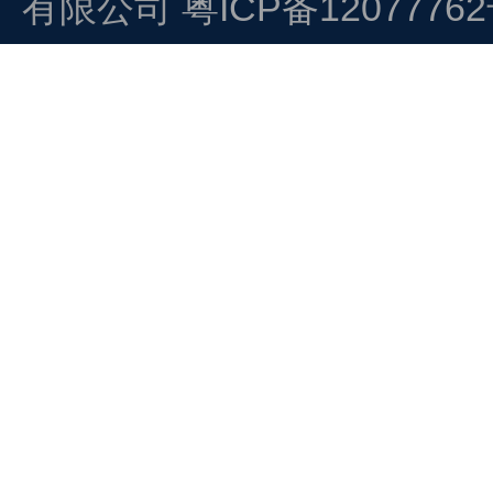
有限公司
粤ICP备1207776