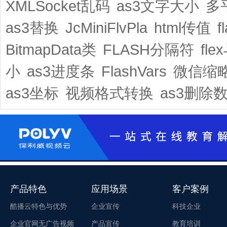
XMLSocket乱码
as3文字大小
多
as3替换
JcMiniFlvPla
html传值
f
BitmapData类
FLASH分隔符
fle
小
as3进度条
FlashVars
微信缩
as3坐标
视频格式转换
as3删除
产品特色
应用场景
客户案例
酷播云特色与优势
企业宣传
科技企业
企业官网无广告视频
产品宣传
教育培训