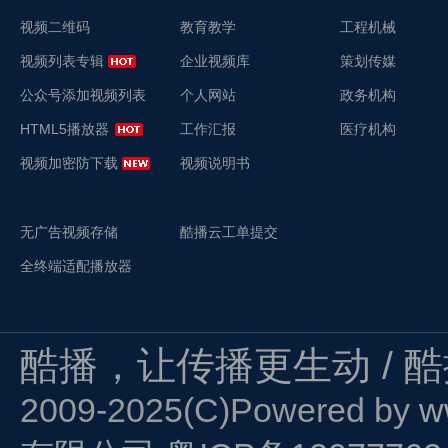
视频二维码
教育教学
工程机械
视频列表专辑
企业视频库
策划传媒
公众号添加视频列表
个人网站
政务机构
HTML5播放器
工作汇报
医疗机构
视频加密防下载
视频说明书
无广告视频存储
酷播云工单提交
全终端适配播放器
酷播，让传播更生动 / 
2009-2025(C)Powered by
w