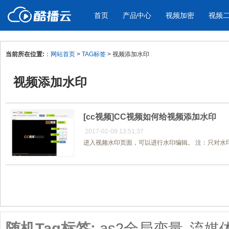
首页
产品中心
视频加密
视频
当前所在位置:
：
网站首页
>
TAG标签
> 视频添加水印
产品与新功能
应用场景
视频添加水印
视频加密防下载防录屏
酷播云 | 
企业宣传
产品宣传
教学课程全终端视频加密
免费稳定无广
企业视频宣传，提升企业形象
通过视频来展示产
防下载/防盗录/防录屏/防篡改
帮助企业视频
色
[cc视频]CC视频如何给视频添加水印
2017-02-09 13:51:37
进入视频水印页面，可以进行水印编辑。 注：只对水印
个人网站
工作汇报
为个人网站、博客论坛，添加视频
工作场景的工作汇
内容
年会节目
共1页/1条
随机Tag标签:
as2全局变量
流媒