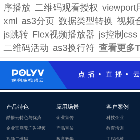
序播放
二维码观看授权
viewpor
xml
as3分页
数据类型转换
视频
js跳转
Flex视频播放器
js控制css
二维码活动
as3换行符
查看更多T
产品特色
应用场景
客户案例
酷播云特色与优势
企业宣传
科技企业
企业官网无广告视频
产品宣传
教育培训
视频二维码
教育教学
工程机械