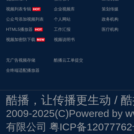
视频列表专辑
企业视频库
策划传媒
公众号添加视频列表
个人网站
政务机构
HTML5播放器
工作汇报
医疗机构
视频加密防下载
视频说明书
无广告视频存储
酷播云工单提交
全终端适配播放器
酷播，让传播更生动 / 
2009-2025(C)Powered by
w
有限公司
粤ICP备1207776