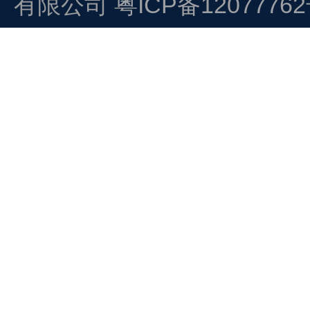
有限公司
粤ICP备1207776