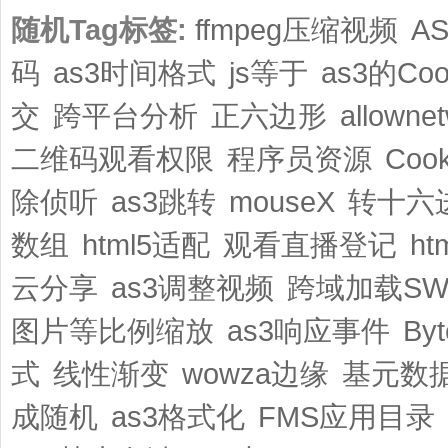
随机Tag标签:
ffmpeg压缩视频
A
码
as3时间格式
js等于
as3的Coo
交
跨平台分析
正六边形
allowne
二维码观看权限
程序员资源
Coo
除侦听
as3跳转
mouseX
转十六
数组
html5适配
观看直播登记
h
云分享
as3调整视频
跨域加载SW
图片等比例缩放
as3响应事件
By
式
线性渐变
wowza边缘
基元数
成随机
as3格式化
FMS应用目录