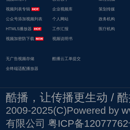
视频列表专辑
企业视频库
策划传媒
公众号添加视频列表
个人网站
政务机构
HTML5播放器
工作汇报
医疗机构
视频加密防下载
视频说明书
无广告视频存储
酷播云工单提交
全终端适配播放器
酷播，让传播更生动 / 
2009-2025(C)Powered by
w
有限公司
粤ICP备1207776