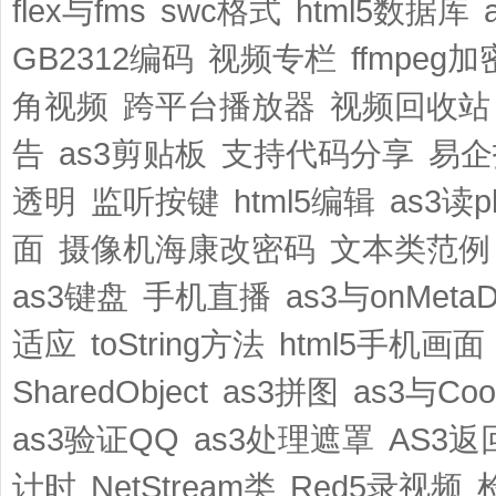
flex与fms
swc格式
html5数据库
GB2312编码
视频专栏
ffmpeg加
角视频
跨平台播放器
视频回收站
告
as3剪贴板
支持代码分享
易企
透明
监听按键
html5编辑
as3读
面
摄像机海康改密码
文本类范例
as3键盘
手机直播
as3与onMeta
适应
toString方法
html5手机画面
SharedObject
as3拼图
as3与Coo
as3验证QQ
as3处理遮罩
AS3返
计时
NetStream类
Red5录视频