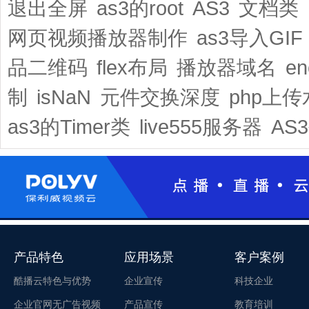
退出全屏
as3的root
AS3
文档类
网页视频播放器制作
as3导入GIF
品二维码
flex布局
播放器域名
e
制
isNaN
元件交换深度
php上
as3的Timer类
live555服务器
AS
产品特色
应用场景
客户案例
酷播云特色与优势
企业宣传
科技企业
企业官网无广告视频
产品宣传
教育培训