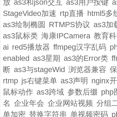
放
as3和json交互
as3用户按键
StageVideo加速
rtp直播
html5
as3绘制椭圆
RTMPS协议
as3加
as3鼠标类
海康IPCamera
教育科
ai
red5播放器
ffmpeg汉字乱码
p
enabled
as3星期
as3的Error类
f
断
as3与stageWid
浏览器兼容
rtmp
js右键菜单
as3声明
ngin
鼠标动作
as3跨域
参数后缀
ph
名
企业年会
企业网站视频
分组
单加密
替换字符串
单视频密码
p