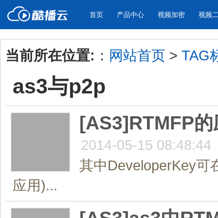
首页
产品中心
视频加密
视频
当前所在位置:
：
网站首页
>
TAG
产品与新功能
应用场景
as3与p2p
视频加密防下载防录屏
酷播云 | 
企业宣传
产品宣传
教学课程全终端视频加密
免费稳定无广
企业视频宣传，提升企业形象
通过视频来展示产
防下载/防盗录/防录屏/防篡改
帮助企业视频
色
[AS3]RTMFP
2014-05-15 08:48:44
个人网站
工作汇报
为个人网站、博客论坛，添加视频
工作场景的工作汇
其中DeveloperKey
内容
年会节目
应用)...