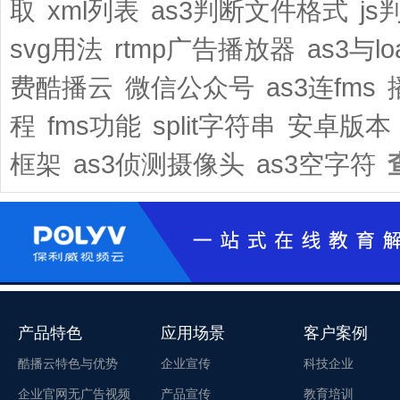
取
xml列表
as3判断文件格式
js
svg用法
rtmp广告播放器
as3与lo
费酷播云
微信公众号
as3连fms
程
fms功能
split字符串
安卓版本
框架
as3侦测摄像头
as3空字符
产品特色
应用场景
客户案例
酷播云特色与优势
企业宣传
科技企业
企业官网无广告视频
产品宣传
教育培训