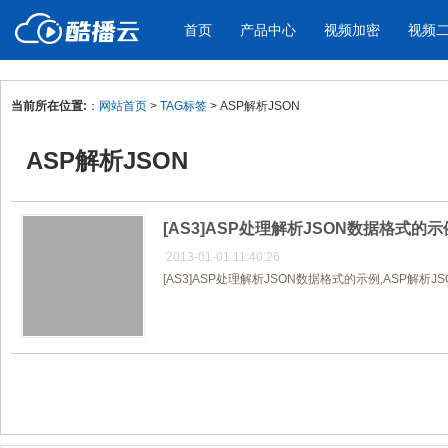
首页
产品中心
视频加密
视频
当前所在位置:
：
网站首页
>
TAG标签
> ASP解析JSON
产品与新功能
应用场景
ASP解析JSON
视频加密防下载防录屏
酷播云 | 
企业宣传
产品宣传
教学课程全终端视频加密
免费稳定无广
企业视频宣传，提升企业形象
通过视频来展示产
防下载/防盗录/防录屏/防篡改
帮助企业视频
色
[AS3]ASP处理解析JSON数据格式的示
2013-01-01 11:40:26
[AS3]ASP处理解析JSON数据格式的示例,ASP解析JSON
个人网站
工作汇报
为个人网站、博客论坛，添加视频
工作场景的工作汇
内容
年会节目
共1页/1条