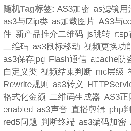
随机Tag标签:
AS3加密
as滤镜用
as3与fZip类
as加载图片
AS3与co
件
新产品推介二维码
js跳转
rt
二维码
as3鼠标移动
视频更换功
as3保存jpg
Flash通信
apache
自定义类
视频结束判断
mc层级
Rewrite规则
as3转义
HTTPServ
格式化金额
二维码生成器
AS3
enabled
as3声音
直播剪辑
php
red5问题
判断终端
as3编码加密