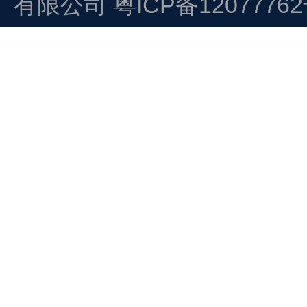
有限公司
粤ICP备1207776