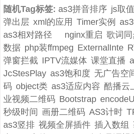
随机Tag标签:
as3拼音排序
js取
弹出层
xml的应用
Timer实例
as
as3相对路径
nginx重启
歌词同
数据
php装ffmpeg
ExternalInte
弹窗拦截
IPTV流媒体
课堂直播
JcStesPlay
as3饱和度
无广告空
码
object类
as3适应内容
酷播云
业视频二维码
Bootstrap
encode
秒级时间
画册二维码
AS3计时
T
as3竖排
视频全屏插件
插入数组