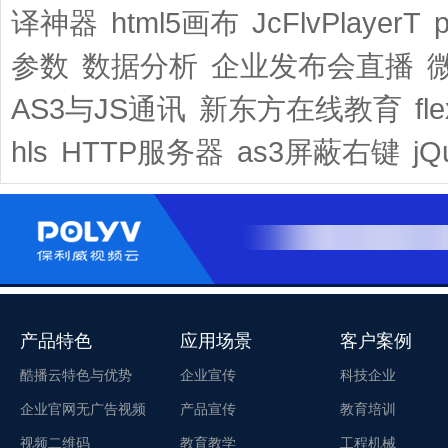
译神器
html5画布
JcFlvPlayerT
参数
数据分析
企业发布会直播
AS3与JS通讯
新东方在线教育
f
hls
HTTP服务器
as3屏蔽右键
j
产品特色
应用场景
客户案例
酷播云特色与优势
企业宣传
科技企业
企业官网无广告视频
产品宣传
教育培训
视频二维码
教育教学
工程机械