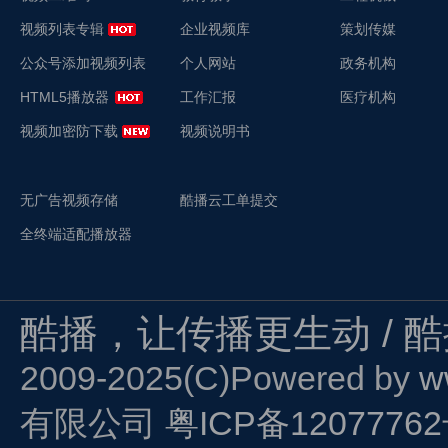
视频列表专辑
企业视频库
策划传媒
公众号添加视频列表
个人网站
政务机构
HTML5播放器
工作汇报
医疗机构
视频加密防下载
视频说明书
无广告视频存储
酷播云工单提交
全终端适配播放器
酷播，让传播更生动 / 
2009-2025(C)Powered by
w
有限公司
粤ICP备1207776