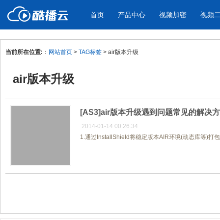
首页
产品中心
视频加密
视频
当前所在位置:
：
网站首页
>
TAG标签
> air版本升级
产品与新功能
应用场景
air版本升级
视频加密防下载防录屏
酷播云 | 
企业宣传
产品宣传
教学课程全终端视频加密
免费稳定无广
企业视频宣传，提升企业形象
通过视频来展示产
防下载/防盗录/防录屏/防篡改
帮助企业视频
色
[AS3]air版本升级遇到问题常见的解决
2014-01-14 00:26:34
1.通过InstallShield将稳定版本AIR环境(动态
个人网站
工作汇报
为个人网站、博客论坛，添加视频
工作场景的工作汇
内容
年会节目
共1页/1条