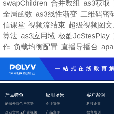
swapChildren
合并数组
as3获取
全局函数
as3线性渐变
二维码密
信课堂
视频流结束
超级视频图文
算法
as3应用域
极酷JcStesPlay
作
负载均衡配置
直播导播台
ap
产品特色
应用场景
客户案例
酷播云特色与优势
企业宣传
科技企业
企业官网无广告视频
产品宣传
教育培训