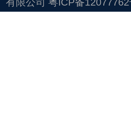
有限公司
粤ICP备1207776