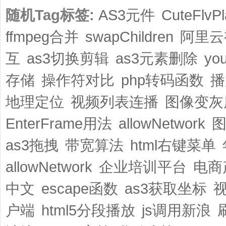
随机Tag标签:
AS3元件
CuteFlvP
ffmpeg合并
swapChildren
阿里云
互
as3切换剪辑
as3元素删除
y
存储
操作符对比
php转码函数
播
地理定位
视频列表连播
图像变灰
EnterFrame用法
allowNetwork
as3拖拽
带宽算法
html右键菜单
allowNetwork
企业培训平台
电商
中文
escape函数
as3获取坐标
户端
html5分段播放
js调用新浪