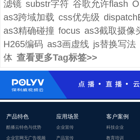
滤镜
substr字符
谷歌允许flash
O
as3跨域加载
css优先级
dispatch
as3精确碰撞
focus
as3截取摄像
H265编码
as3画虚线
js替换写法
体
查看更多Tag标签>>
产品特色
应用场景
客户案例
酷播云特色与优势
企业宣传
科技企业
企业官网无广告视频
产品宣传
教育培训