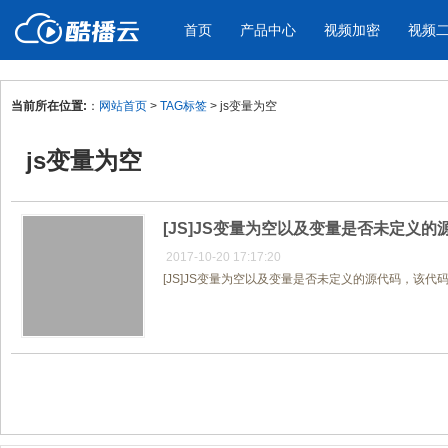
首页
产品中心
视频加密
视频
当前所在位置:
：
网站首页
>
TAG标签
> js变量为空
产品与新功能
应用场景
js变量为空
视频加密防下载防录屏
酷播云 | 
企业宣传
产品宣传
教学课程全终端视频加密
免费稳定无广
企业视频宣传，提升企业形象
通过视频来展示产
防下载/防盗录/防录屏/防篡改
帮助企业视频
色
[JS]JS变量为空以及变量是否未定义的
2017-10-20 17:17:20
[JS]JS变量为空以及变量是否未定义的源代码，该代码直接发生异常，因
个人网站
工作汇报
为个人网站、博客论坛，添加视频
工作场景的工作汇
内容
年会节目
共1页/1条