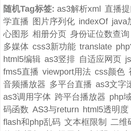
随机Tag标签:
as3解析xml
直播提
学直播
图片序列化
indexOf
jav
心图形
相册分页
身份证位数查询
多媒体
css3新功能
translate
ph
html5编辑
as3竖排
自适应网页
fms5直播
viewport用法
css颜色
音频播放器
多平台直播
as3文字
as3调用字体
跨平台播放器
php
码函数
AS3与return
html5透明度
flash和php乱码
文本框限制
二维