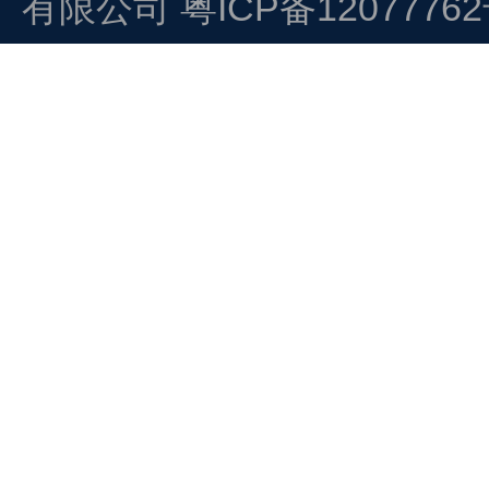
有限公司
粤ICP备1207776