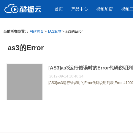
首页
产品中心
视频加密
视频
当前所在位置:
：
网站首页
>
TAG标签
> as3的Error
产品与新功能
应用场景
as3的Error
视频加密防下载防录屏
酷播云 | 
企业宣传
产品宣传
教学课程全终端视频加密
免费稳定无广
企业视频宣传，提升企业形象
通过视频来展示产
防下载/防盗录/防录屏/防篡改
帮助企业视频
色
[AS3]as3运行错误时的Error代码说明
2012-09-14 10:40:24
[AS3]as3运行错误时的Error代码说明列表,Error #1000
个人网站
工作汇报
为个人网站、博客论坛，添加视频
工作场景的工作汇
内容
年会节目
共1页/1条