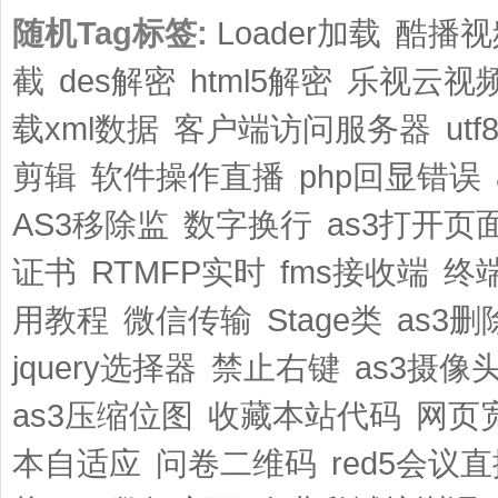
随机Tag标签:
Loader加载
酷播视
截
des解密
html5解密
乐视云视
载xml数据
客户端访问服务器
ut
剪辑
软件操作直播
php回显错误
AS3移除监
数字换行
as3打开页
证书
RTMFP实时
fms接收端
终
用教程
微信传输
Stage类
as3
jquery选择器
禁止右键
as3摄像
as3压缩位图
收藏本站代码
网页
本自适应
问卷二维码
red5会议