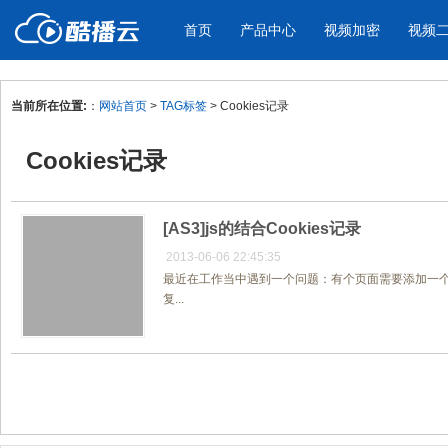
首页
产品中心
视频加密
视频
当前所在位置:
：
网站首页
>
TAG标签
> Cookies记录
产品与新功能
应用场景
Cookies记录
视频加密防下载防录屏
酷播云 | 
企业宣传
产品宣传
教学课程全终端视频加密
免费稳定无广
企业视频宣传，提升企业形象
通过视频来展示产
防下载/防盗录/防录屏/防篡改
帮助企业视频
色
[AS3]js的结合Cookies记录
2013-06-06 22:45:35
最近在工作当中遇到一个问题：有个页面需要添加一个
个人网站
工作汇报
复...
为个人网站、博客论坛，添加视频
工作场景的工作汇
内容
年会节目
共1页/1条