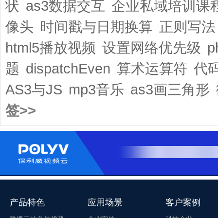
状
as3数据交互
企业私域培训课
像头
时间戳与日期换算
正则写法
html5播放视频
设置网络优先级
题
dispatchEven
算术运算符
代
AS3与JS
mp3音乐
as3画三角形
签>>
产品特色
应用场景
客户案例