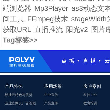
端浏览器
Mp3Player
as3动态文
间工具
FFmpeg技术
stageWidth
获取URL
直播推流
阳光v2
图片
Tag标签>>
产品特色
应用场景
客户案例
酷播云特色与优势
企业宣传
科技企业
企业官网无广告视频
产品宣传
教育培训